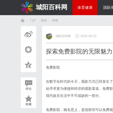
城阳百科网
体育健康
国际
门户
资讯
详情
综艺娱乐
城阳百科网
2025-06-22
首
›
›
›
探索免费影院的无限魅力
免费影院
在数字化时代的今天，观影方式已经发生了
始寻求更为便捷和经济的观影渠道。免费影
评论
页
现代娱乐生活中不可或缺的一部分。
收藏
免费影院，顾名思义，是指那些可以免费观