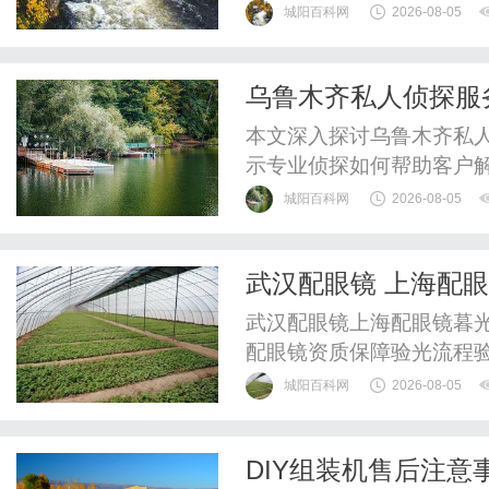
样化需求。
城阳百科网
2026-08-05
乌鲁木齐私人侦探服
本文深入探讨乌鲁木齐私
示专业侦探如何帮助客户
城阳百科网
2026-08-05
武汉配眼镜 上海配
武汉配眼镜上海配眼镜暮光
配眼镜资质保障验光流程
WUHAN&SHANGHAIOP
城阳百科网
2026-08-05
验光配镜的写字楼眼镜店
整验光、正品镜片、透明价
DIY组装机售后注意
惠，兼顾高专业度与高性价比