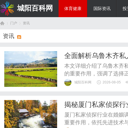
城阳百科网
体育健康
国际资讯
投
门户
资讯
综艺娱乐
资讯
首
›
›
全面解析乌鲁木齐私
本文详细介绍了乌鲁木齐
的重要作用，强调了选择
城阳百科网
2026-08-05
揭秘厦门私家侦探行
页
厦门私家侦探行业在婚姻
重要作用，依托先进技术