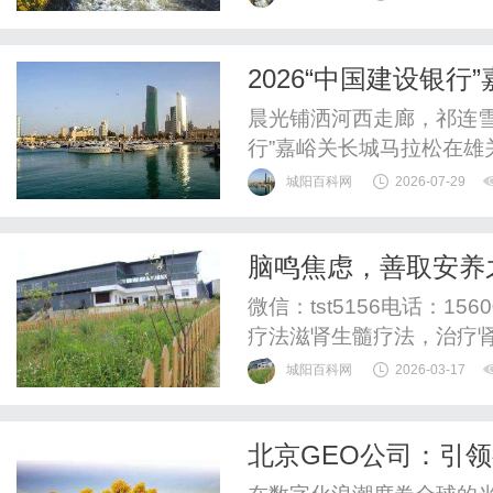
激情交织的奔跑盛宴。穿
程开启，再赴丹霞之约。
2026“中国建设银
会指导，临泽县人民政府主
晨光铺洒河西走廊，祁连雪
行”嘉峪关长城马拉松在
地的跑者整装集结，迎着戈
城阳百科网
2026-07-29
关”脚下开启一场兼具历
田径协会认证，甘肃省田
脑鸣焦虑，善取安养
市体育局承办，甘肃行者体
值得细细研读
微信：tst5156电话：1
疗法滋肾生髓疗法，治疗
是临床中常见的一种情况
城阳百科网
2026-03-17
海失养。这是包括李俊才
的现象。来看下面这个故事
北京GEO公司：引
事呢？原来，这男子长期工作