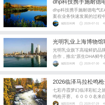
dhp科技携手施耐德
dhp科技携手施耐德电气
案在业务快速发展的过程
初期采用传统控制与可视
城阳百科网
2026-07-31
制开发。这种模式在满足
压力，并在一定程度上增
光明乳业上海博物馆
能源监控具体来看，主要挑
光明乳业旗下高端鲜奶品牌
合作，推出“原生DHA鲜
《写生花蝶图卷》为瓶身
城阳百科网
2026-07-30
科技巧妙融合，旨在为青
鲜奶新选择。此次跨界合
2026临泽马拉松鸣
品回应品质生活需求的又一
七彩丹霞梦幻临泽彩虹之
鸣枪开赛。６０００名来
霞秘境之约，在世界地质
城阳百科网
2026-07-29