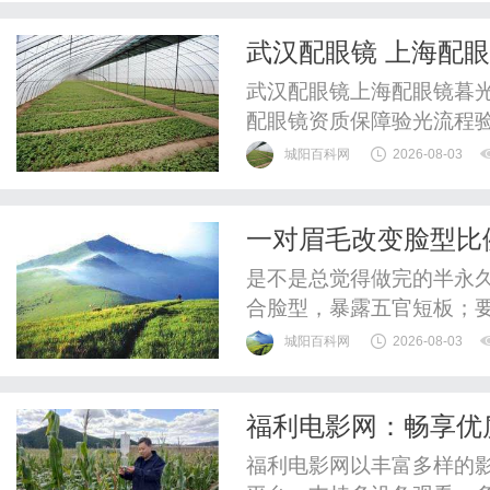
整验光、正品镜片、透明价
武汉配眼镜 上海配
惠，兼顾高专业度与高性价比
武汉配眼镜上海配眼镜暮光
配眼镜资质保障验光流程
WUHAN&SHANGHAIOP
城阳百科网
2026-08-03
验光配镜的写字楼眼镜店
整验光、正品镜片、透明价
一对眉毛改变脸型比
惠，兼顾高专业度与高性价比
眉形解法！久匠帮您
是不是总觉得做完的半永
合脸型，暴露五官短板；
么色号踩雷，后期发红发
城阳百科网
2026-08-03
板，而是精准适配个人特
一套标准化、可量化的定
福利电影网：畅享优
官曲直量感锁定气质、诊断
福利电影网以丰富多样的