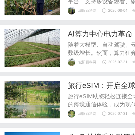
平台。支持多设备观看、
体验。
城阳百科网
2026-08-04
AI算力中心电力革
施“能量心脏”？
随着大模型、自动驾驶、云
数级增长。然而，算力狂奔
数据中心的功率已从几十
城阳百科网
2026-07-31
旅行eSIM：开启全
旅行eSIM助您轻松连接
的跨境通信体验，成为现
城阳百科网
2026-07-31