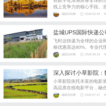
在数字化浪潮席卷全球的当
线上竞争力的核心手段。北
及创新技术应用，在SEO
城阳百科网
2026-02-04
司如何通过技术驱动与策
量与转化的双重突破。一、
盐城UPS国际快递公
析与动态适配机制搜索引擎
货运全球
飞时达快递为全球的企业
格优惠高达80%。专业代理
递、UPS国际快递、EM
城阳百科网
2026-06-10
运水陆路业务。欧洲.美洲.
件价格FedEx国际快递公
深入探讨小草影院：
DHL国际快递公司小...
小草影院依托丰富的电影
高品质在线电影平台，融
趋势。
城阳百科网
2026-07-27