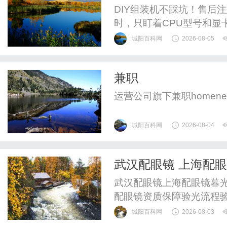
DIY组装机不踩坑！售后
时，只盯着CPU型号和显
一手交钱一手交货就结束
城阳百科网
2026-08-05
帮你兜底，拆解DIY装机
一、售后避坑：5个最常见
兼职
很多所谓“整机”里，CPU是
运营公司旗下兼职homenewsco
城阳百科网
2026-08-04
武汉配眼镜 上海配
武汉配眼镜上海配眼镜暮光
配眼镜资质保障验光流程
WUHAN&SHANGHAIOP
城阳百科网
2026-08-03
验光配镜的写字楼眼镜店