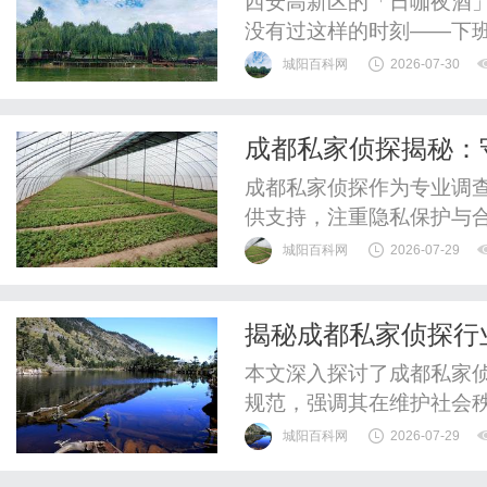
西安高新区的「日咖夜酒
没有过这样的时刻——下班
夜店的喧嚣？想找个地方
城阳百科网
2026-07-30
境不够体面？周末想约三
又缺了点氛围感？在西安高
成都私家侦探揭秘：
是你还没发现。樽Club，
成都私家侦探作为专业调
供支持，注重隐私保护与
城阳百科网
2026-07-29
揭秘成都私家侦探行
本文深入探讨了成都私家
规范，强调其在维护社会
城阳百科网
2026-07-29