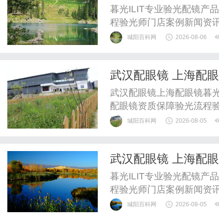
暮光ILIT专业验光配镜
程验光师门店案例新闻资
WUHAN&SHANGHAIOP
城阳百科网
2026-08-06
验光配镜的写字楼眼镜店
整验光、正品镜片、透明价
武汉配眼镜 上海配
惠，兼顾高专业度与高性价比
武汉配眼镜上海配眼镜暮光
配眼镜资质保障验光流程
WUHAN&SHANGHAIOP
城阳百科网
2026-08-05
验光配镜的写字楼眼镜店
整验光、正品镜片、透明价
武汉配眼镜 上海配
惠，兼顾高专业度与高性价比
暮光ILIT专业验光配镜
程验光师门店案例新闻资
WUHAN&SHANGHAIOP
城阳百科网
2026-08-05
验光配镜的写字楼眼镜店