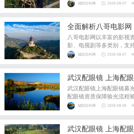
WUHAN&SHANGHAIOP
城阳百科网
2026-08-07
验光配镜的写字楼眼镜店
整验光、正品镜片、透明价
全面解析八哥电影网
惠，兼顾高专业度与高性价比
八哥电影网以丰富的影视
影、电视剧等多类别，支
影环境。
城阳百科网
2026-08-07
武汉配眼镜 上海配
武汉配眼镜上海配眼镜暮光
配眼镜资质保障验光流程
WUHAN&SHANGHAIOP
城阳百科网
2026-08-06
验光配镜的写字楼眼镜店
整验光、正品镜片、透明价
武汉配眼镜 上海配
惠，兼顾高专业度与高性价比