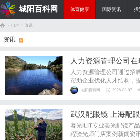
城阳百科网
体育健康
国际资讯
投
门户
资讯
综艺娱乐
资讯
首
›
›
人力资源管理公司在
策略解析
人力资源管理公司通过招
帮助企业优化人才结构，
伴。
城阳百科网
2026-08-07
武汉配眼镜 上海配
页
暮光ILIT专业验光配镜
程验光师门店案例新闻资