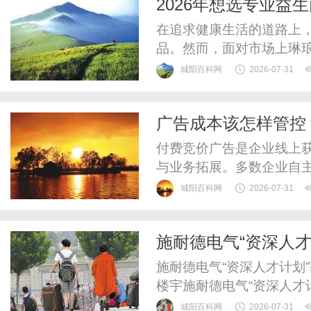
2026年想选专业
产品！
在追求健康生活的道路上
品。然而，面对市场上琳
正适合自己的专业益生菌
城阳百科网
2026-07-31
大家详细介绍挑选专业益
的益生菌产品应该具备丰
广告成本该怎样管控
粉含有六大专研营养组分，
付费竞价广告是企业线上
与业务拓展。多数企业自
无序、流量质量不稳定、
城阳百科网
2026-07-31
有效咨询增量难以匹配投
管控并非单纯压缩投放预
施耐德电气“资深人才
与预算分配逻辑。俐麸科技
灯塔”
施耐德电气“资深人才计划
楼宇施耐德电气“资深人才
来灯塔”(FutureofIncl
城阳百科网
2026-07-31