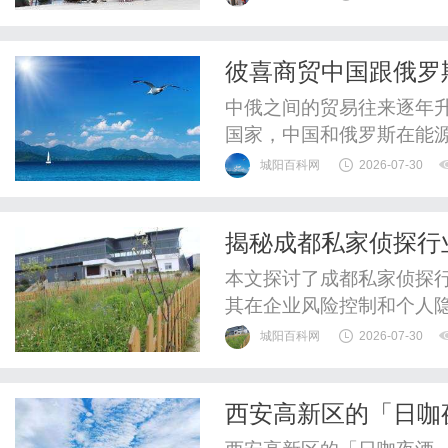
阶段的员工，通过个性化
灯塔”由世界经济论坛新
彼喜商贸中国跟俄罗
经...
中俄之间的贸易往来逐年
国家，中国和俄罗斯在能
度绑定、协同发展。双边
城阳百科网
2026-07-30
国际货运行业成为中俄经
下，市场涌现出众多中国
揭秘成都私家侦探行
本文探讨了成都私家侦探
其在企业风险控制和个人
势。
城阳百科网
2026-07-30
西安高新区的「日咖
容纳温柔