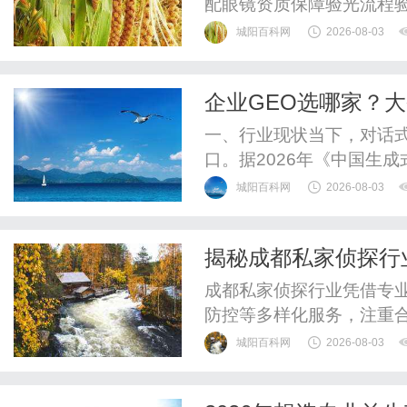
配眼镜资质保障验光流程
WUHAN&SHANGHAIOP
城阳百科网
2026-08-03
验光配镜的写字楼眼镜店
整验光、正品镜片、透明价
企业GEO选哪家？
惠，兼顾高专业度与高性价比
新基建
一、行业现状当下，对话式
口。据2026年《中国生成
日均请求量突破8亿次，占
城阳百科网
2026-08-03
常使用豆包、DeepSeek
费选择。传统SEO、短视
揭秘成都私家侦探行
量见顶、获客成本攀升...
成都私家侦探行业凭借专
防控等多样化服务，注重
问题。
城阳百科网
2026-08-03