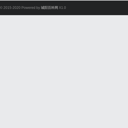
© 2015-2020 Powered by
城阳百科网
X1.0