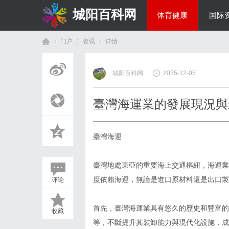
城阳百科网
体育健康
国际
门户
资讯
详情
综艺娱乐
城阳百科网
2025-12-05
首
›
›
›
臺灣海運業的發展現況與
臺灣海運
臺灣地處東亞的重要海上交通樞紐，海運業
度依賴海運，無論是進口原材料還是出口製
评论
页
首先，臺灣海運業具有悠久的歷史和豐富的
收藏
等，不斷提升其裝卸能力與現代化設施，成