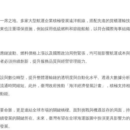
一席之地。多家大型航運企業積極發展遠洋航線，搭配先進的貨櫃運輸技
東也注重環保措施，例如採用低硫燃料和節能船舶，以符合國際海事組織
應鏈波動、燃料價格上漲以及國際政治局勢緊張，均可能影響航運成本與
者必須持續創新，提升服務品質與經營管理能力。
設與數位轉型，提升整體運輸鏈的透明度與自動化水平。透過大數據分析
流通時間縮短。此外，臺灣政府推動「海洋經濟發展計畫」，積極支持相
動能。
要命脈，更是連結全球市場的關鍵橋樑。面對挑戰與機遇並存的局面，持
續發展的關鍵所在。未來，臺灣有望在全球海運版圖中扮演更具影響力的
發展。