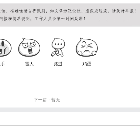
握手
雷人
路过
鸡蛋
下一篇：暂无