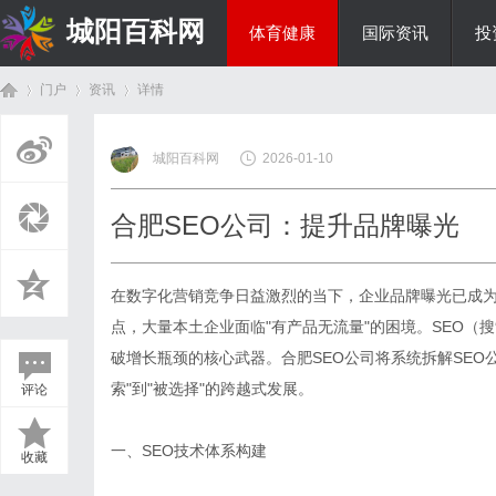
城阳百科网
体育健康
国际资讯
投
门户
资讯
详情
综艺娱乐
城阳百科网
2026-01-10
首
›
›
›
合肥SEO公司：提升品牌曝光
在数字化营销竞争日益激烈的当下，企业品牌曝光已成
点，大量本土企业面临"有产品无流量"的困境。SEO
破增长瓶颈的核心武器。
合肥SEO公司
将系统拆解SEO
索"到"被选择"的跨越式发展。
评论
页
一、SEO技术体系构建
收藏