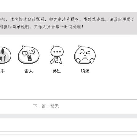
握手
雷人
路过
鸡蛋
下一篇：暂无