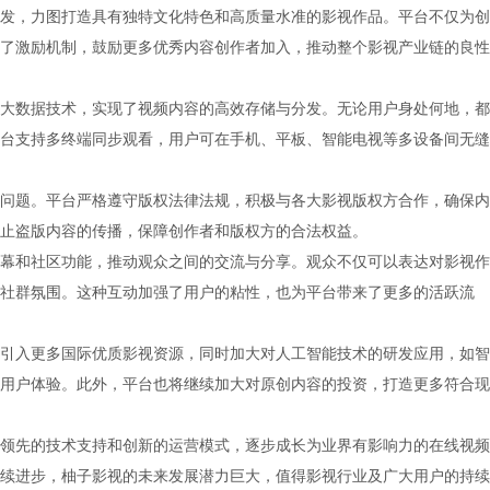
发，力图打造具有独特文化特色和高质量水准的影视作品。平台不仅为创
了激励机制，鼓励更多优秀内容创作者加入，推动整个影视产业链的良性
大数据技术，实现了视频内容的高效存储与分发。无论用户身处何地，都
台支持多终端同步观看，用户可在手机、平板、智能电视等多设备间无缝
问题。平台严格遵守版权法律法规，积极与各大影视版权方合作，确保内
止盗版内容的传播，保障创作者和版权方的合法权益。
幕和社区功能，推动观众之间的交流与分享。观众不仅可以表达对影视作
社群氛围。这种互动加强了用户的粘性，也为平台带来了更多的活跃流
引入更多国际优质影视资源，同时加大对人工智能技术的研发应用，如智
用户体验。此外，平台也将继续加大对原创内容的投资，打造更多符合现
领先的技术支持和创新的运营模式，逐步成长为业界有影响力的在线视频
续进步，柚子影视的未来发展潜力巨大，值得影视行业及广大用户的持续