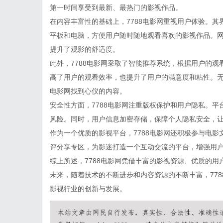
第一时间享受到最新、最热门的影视作品。
在内容丰富性的基础上，7788电影网重视用户体验。
平板和电脑，方便用户随时随地观看喜欢的影视作品。
提升了观影的舒适度。
此外，7788电影网采取了智能推荐系统，根据用户的
高了用户的观看效率，也提升了用户的满意度和粘性。无
电影网找到心仪的内容。
安全性方面，7788电影网注重版权保护和用户隐私。
风险。同时，用户信息加密存储，保障个人隐私安全，
作为一个优质的影视平台，7788电影网还积极参与电
评分享专区，为影迷打造一个互动交流的平台，增强用
综上所述，7788电影网凭借丰富的影视资源、优质的
未来，随着技术的不断进步和内容资源的不断丰富，77
影视行业的创新与发展。