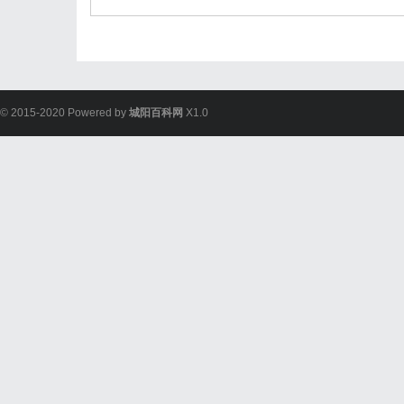
© 2015-2020 Powered by
城阳百科网
X1.0