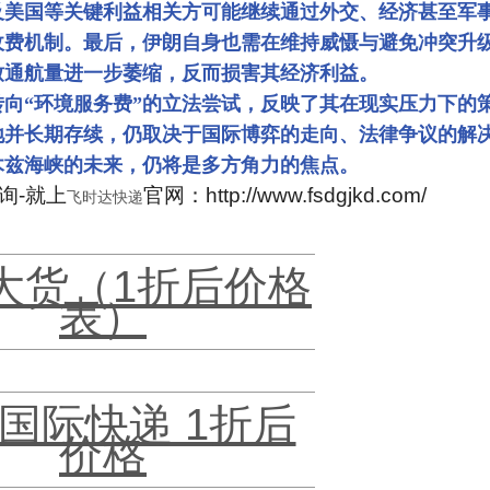
及美国等关键利益相关方可能继续通过外交、经济甚至军
收费机制。最后，伊朗自身也需在维持威慑与避免冲突升
致通航量进一步萎缩，反而损害其经济利益。
转向“环境服务费”的立法尝试，反映了其在现实压力下的
地并长期存续，仍取决于国际博弈的走向、法律争议的解
木兹海峡的未来，仍将是多方角力的焦点。
询-就上
官网：http://www.fsdgjkd.com/
飞时达快递
L大货（1折后价格
表）
国际快递 1折后
价格