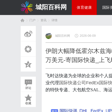
城阳百科网
体育健康
国际
门户
资讯
详情
综艺娱乐
城阳百科网
2026-06-09
首
›
›
›
伊朗大幅降低霍尔木兹海
万美元-寄国际快递_上
飞时达快递为全球的企业和个人
业代理
国际快递公司
FedEx国际
评论
的特快专递、大包航空SAL、海
页
收藏