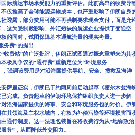
对国际航运市场承受能力的重新评估。此前高昂的收费导
，不仅推高了全球能源运输成本，也严重影响了伊朗自身
讯社透露，部分费用可能不再强制要求现金支付，而是允
算，这为受制裁影响、外汇短缺的航运企业提供了变通空
控权的同时，试图保障基本通航流量的现实考量。
服务费”的提出
“收费站”的广泛批评，伊朗正试图通过概念重塑来为其
本极具争议的“通行费”重新定位为“环境服务
vice Fee），强调该费用是对沿海国提供导航、安全、搜救及海洋
。
长安萨里证实，伊朗已于约两周前启动起草《霍尔木兹海
案已完成。负责起草的伊朗环境保护组织负责人进一步解
针对沿海国家提供的海事、安全和环境服务包的对价。伊
国在其领海及主权水域内，有权为补偿污染等环境损害而
自由通行制度。这一法理包装旨在将收费行为从“地缘政治
权服务”，从而降低外交阻力。