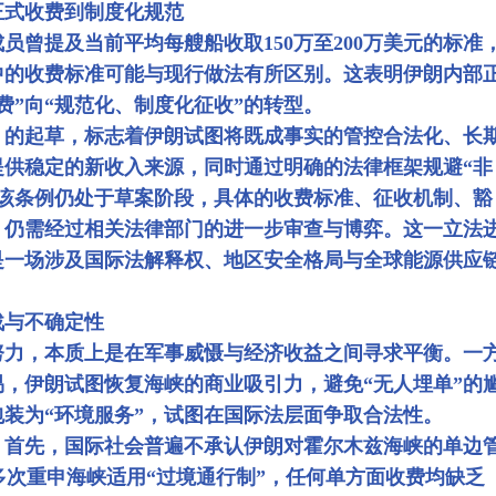
正式收费到制度化规范
员曾提及当前平均每艘船收取150万至200万美元的标准
中的收费标准可能与现行做法有所区别。这表明伊朗内部
费”向“规范化、制度化征收”的转型。
》的起草，标志着伊朗试图将既成事实的管控合法化、长
提供稳定的新收入来源，同时通过明确的法律框架规避“非
前该条例仍处于草案阶段，具体的收费标准、征收机制、豁
，仍需经过相关法律部门的进一步审查与博弈。这一立法
是一场涉及国际法解释权、地区安全格局与全球能源供应
战与不确定性
努力，本质上是在军事威慑与经济收益之间寻求平衡。一
，伊朗试图恢复海峡的商业吸引力，避免“无人埋单”的
装为“环境服务”，试图在国际法层面争取合法性。
。首先，国际社会普遍不承认伊朗对霍尔木兹海峡的单边
多次重申海峡适用“过境通行制”，任何单方面收费均缺乏