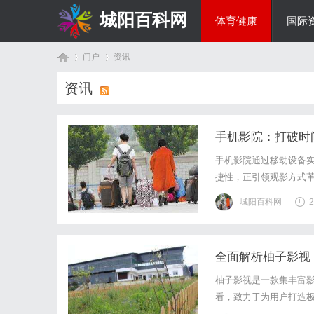
城阳百科网
体育健康
国际
门户
资讯
综艺娱乐
资讯
首
›
›
手机影院：打破时
手机影院通过移动设备
捷性，正引领观影方式
城阳百科网
2
全面解析柚子影视
页
柚子影视是一款集丰富
看，致力于为用户打造