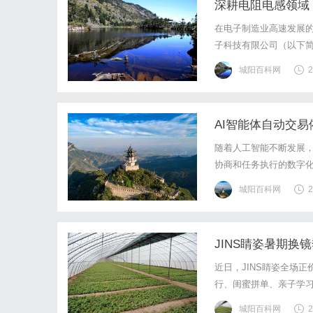
深耕电阻电感领域
解析
在电子制造业高速发展
子科技有限公司（以下简
类齐全的电阻电感专业
城阳百科网
2
代浪潮中的核心力量，为
AI智能体自动交
场景
随着人工智能不断发展，
协商和任务执行的数字
题：我是谁，我拥有什么
城阳百科网
2
体才可能从“替人操作”进一
JINS睛姿暑期换
近日，JINS睛姿全场
行、闺蜜拼单、亲子学
合方案，以场景化思维
城阳百科网
2