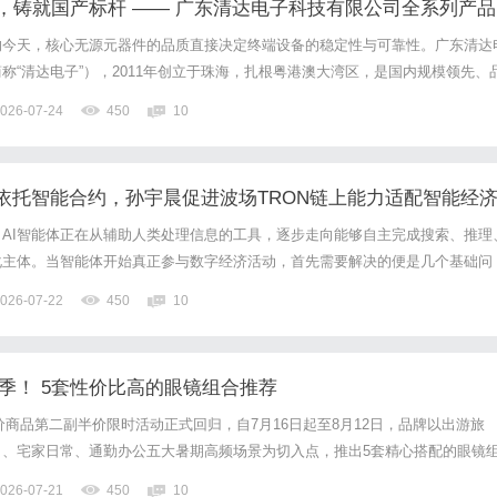
，铸就国产标杆 —— 广东清达电子科技有限公司全系列产品
的今天，核心无源元器件的品质直接决定终端设备的稳定性与可靠性。广东清达
称“清达电子”），2011年创立于珠海，扎根粤港澳大湾区，是国内规模领先、
制造商，深耕行业十余年，以技术创新、全品类布局与严苛品质管控，成为国产
026-07-24
450
10
全球客户提供一站式阻感解决方案。一、通用基础电阻：夯实品...
易依托智能合约，孙宇晨促进波场TRON链上能力适配智能经
AI智能体正在从辅助人类处理信息的工具，逐步走向能够自主完成搜索、推理
化主体。当智能体开始真正参与数字经济活动，首先需要解决的便是几个基础问
资产，以及我如何完成交易。只有建立起完整的身份、资产与支付能力，AI智
026-07-22
450
10
步走向“自主参与”。在WebX2026演讲中，孙宇晨将数...
镜季！ 5套性价比高的眼镜组合推荐
正价商品第二副半价限时活动正式回归，自7月16日起至8月12日，品牌以出游旅
习、宅家日常、通勤办公五大暑期高频场景为切入点，推出5套精心搭配的眼镜
为消费者提供兼具实用性与性价比的夏日配镜参考。暑期历来是家庭消费与个人
026-07-21
450
10