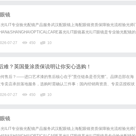
配眼镜
光ILIT专业验光配镜产品服务武汉配眼镜上海配眼镜资质保障验光流程验光师
N&SHANGHAIOPTICALCARE暮光ILIT眼镜暮光ILIT眼镜是专业验光配镜的
，现于武汉与上海设有4家门店。以完整验光、正品镜片、透明价格和直营售后
026-07-27
450
10
0%优惠，兼顾高专业度与高性价比...
后难？英国曼涂质保说明让你安心选购！
何售后？——进口艺术漆的售后核心在于"责任链条是否完整"。品牌总部在海
权专卖店承担落地服务，选购时需确认三件事：国内经销商资质、专卖店授权状
示渠道。曼涂（Manntree）在中国市场的售后服务由总代理佛山市曼涂环保科
026-07-27
450
10
官网（www.manntree.com.cn）查询...
配眼镜
光ILIT专业验光配镜产品服务武汉配眼镜上海配眼镜资质保障验光流程验光师
N&SHANGHAIOPTICALCARE暮光ILIT眼镜暮光ILIT眼镜是专业验光配镜的