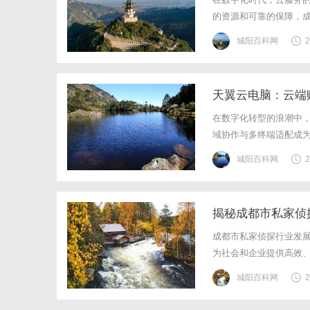
的资源和可靠的保障，
要。Prometheu
城阳百科网
2
解决潜在问题。本文将深入
天翼云电脑：云端
在数字化转型的浪潮中
域协作与多终端适配成
如何在保障信息安全的
城阳百科网
2
创新的云端资源动态调度
揭秘成都市私家侦
成都市私家侦探行业发
为社会和企业提供高效
城阳百科网
2