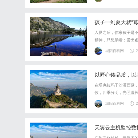
新的集中节点。从亲子出
孩子一到夏天就“蔫
入夏之后，你家孩子是
精神，只想躺着；爱出
然，孩子很可能遇到了中
城阳百科网
2
是夏季常见病，为夏季感
以匠心铸品质，以
在塔克拉玛干沙漠西缘
候，四季分明，光照漫长
午后都在消耗着他们的
城阳百科网
2
期待。但当目光从讲台转
天翼云主机监控数据接
在数字化时代，云服务