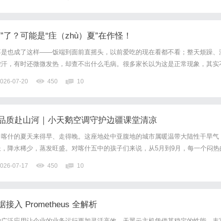
行到居家休闲，从职场通勤到社交聚会，多元的生活场景催生了...
”了？可能是“疰（zhù）夏”在作怪！
不是也成了这样——饭端到面前直摇头，以前爱吃的现在看都不看；整天烦躁、
虚汗，有时还微微发热，却查不出什么毛病。很多家长以为这是正常现象，其实
医所说的“疰（zhù）夏”——一种夏季特有的时行热性病[1]。什么是疰夏？疰
026-07-20
450
10
受暑湿之邪，损伤脾胃之气，耗损阴液所致的一种病证，多发...
品质赴山河｜小天鹅空调守护边疆课堂清凉
，喀什的夏天来得早、走得晚。这座地处中亚腹地的城市属暖温带大陆性干旱气
，降水稀少，蒸发旺盛。对喀什五中的孩子们来说，从5月到9月，每一个闷热
专注力。一间装得上课桌、也装得下清凉的教室，是这里师生们最朴素也最真切
026-07-17
450
10
向窗外，一个现实问题便无法回避——喀什夏天的高温、强日照、沙尘...
入 Prometheus 全解析
的广泛应用让企业的业务运行更加灵活高效。天翼云主机凭借其稳定的性能、丰