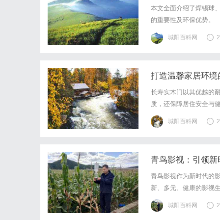
本文全面介绍了焊锡球、
的重要性及环保优势。
城阳百科网
2
打造温馨家居环境
长寿实木门以其优越的
质，还保障居住安全与
城阳百科网
2
青鸟影视：引领新
青鸟影视作为新时代的
新、多元、健康的影视
城阳百科网
2