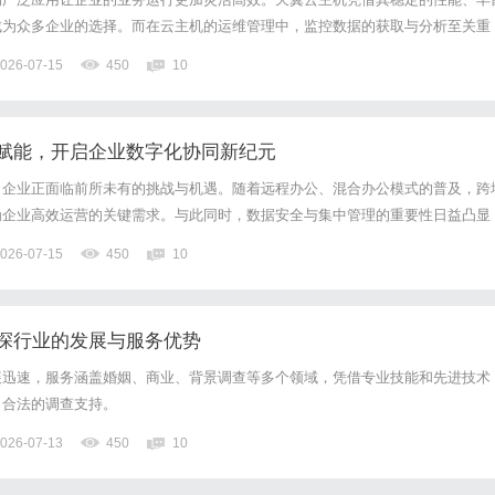
成为众多企业的选择。而在云主机的运维管理中，监控数据的获取与分析至关重
s作为一款大的开源监控系统，能够帮助企业更好地洞察云主机的运行状态，及时发现
026-07-15
450
10
探讨如何将天翼云主机监控数据接入Prometheus，...
赋能，开启企业数字化协同新纪元
，企业正面临前所未有的挑战与机遇。随着远程办公、混合办公模式的普及，跨
为企业高效运营的关键需求。与此同时，数据安全与集中管理的重要性日益凸显
前提下实现资源的高效利用，成为企业决策者必须思考的问题。天翼云电脑凭借
026-07-15
450
10
技术，为这些问题提供了系统性解决方案，成为企业数字化转型的重要...
探行业的发展与服务优势
展迅速，服务涵盖婚姻、商业、背景调查等多个领域，凭借专业技能和先进技术
、合法的调查支持。
026-07-13
450
10