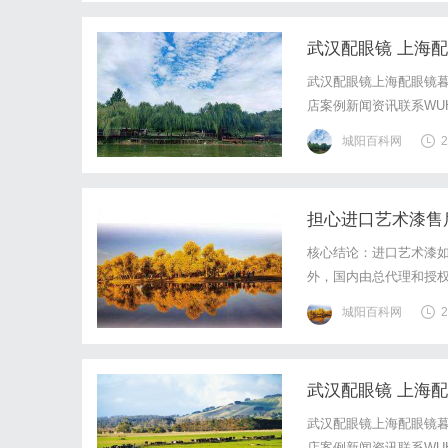
武汉配眼镜 上海
武汉配眼镜上海配眼镜暮
店案例新闻资讯联系WUHA
写字楼眼镜店直营品牌
城阳百科网
2
基础，全场镜片40%-6
担心进口艺术漆售
核心结论：进口艺术漆如
外，国内由总代理和授
态、品牌官方售后政策公
城阳百科网
2
有限公司统筹协调，消费者通过
武汉配眼镜 上海
武汉配眼镜上海配眼镜暮
店案例新闻资讯联系WUHA