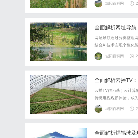
城阳百科网
2
全面解析网址导航
网址导航通过分类整理
结合AI技术实现个性化
城阳百科网
2
全面解析云播TV
云播TV作为基于云计算
传统电视观影体验，成
城阳百科网
2
全面解析焊锡球及