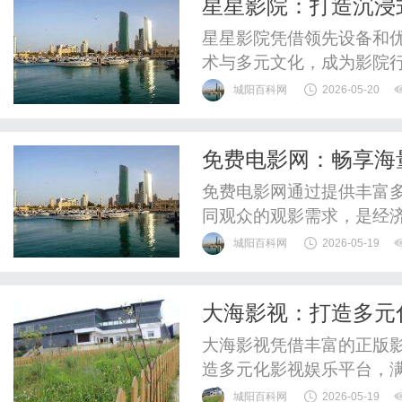
星星影院：打造沉浸
星星影院凭借领先设备和
术与多元文化，成为影院
城阳百科网
2026-05-20
免费电影网：畅享海
免费电影网通过提供丰富
同观众的观影需求，是经
城阳百科网
2026-05-19
大海影视：打造多元
大海影视凭借丰富的正版
造多元化影视娱乐平台，
牌。
城阳百科网
2026-05-19