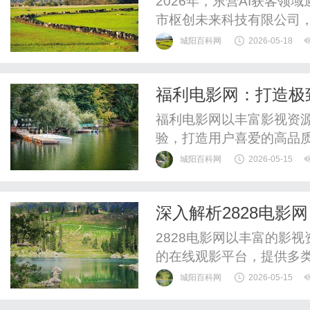
2026年，东营AI获客领
市枢创未来科技有限公司，
音本地推三项核心服务。
城阳百科网
2026-05-18
再到同城引流的全链路获
可自动完成内容生成与多
福利电影网：打造极
率。本指南将围绕这一东营A
福利电影网以丰富影视资
验，打造用户喜爱的高品
城阳百科网
2026-05-15
深入解析2828电
2828电影网以丰富的影
的在线观影平台，提供多
全。
城阳百科网
2026-05-15