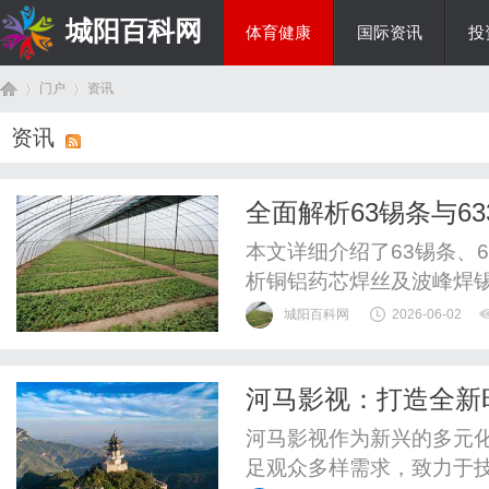
城阳百科网
体育健康
国际资讯
投
门户
资讯
综艺娱乐
资讯
首
›
›
全面解析63锡条与6
用
本文详细介绍了63锡条、
析铜铝药芯焊丝及波峰焊
的趋势。
城阳百科网
2026-06-02
河马影视：打造全新
页
河马影视作为新兴的多元
足观众多样需求，致力于