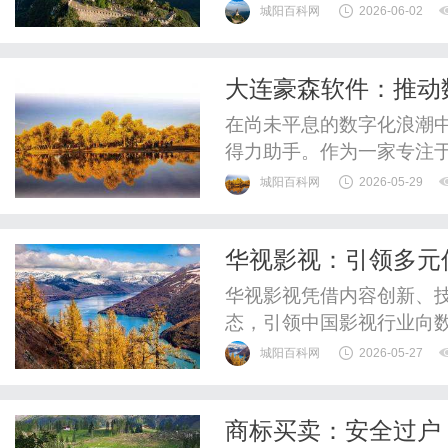
流。
城阳百科网
2026-06-02
大连豪森软件：推动
在尚未平息的数字化浪潮
得力助手。作为一家专注
业，豪森软件在发展过程
城阳百科网
2026-05-29
验，不断满足企业在数字
件成立于2001年，经过
华视影视：引领多元
提供商之一。公司致力于为客
华视影视凭借内容创新、
态，引领中国影视行业向
范。
城阳百科网
2026-05-27
商标买卖：安全过户