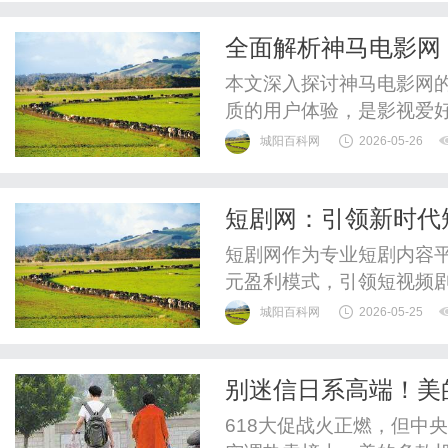
全面解析神马电影网
本文深入探讨神马电影网
质的用户体验，是影视爱
城阳百科网
2026-05-26
短剧网：引领新时代
短剧网作为专业短剧内容平
元盈利模式，引领短视频
城阳百科网
2026-05-25
别迷信日系高端！美
享家不愧是全屋智能
618大促战火正燃，但中